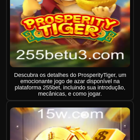
Descubra os detalhes do ProsperityTiger, um
emocionante jogo de azar disponível na
plataforma 255bet, incluindo sua introdução,
mecânicas, e como jogar.