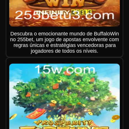
Descubra o emocionante mundo de BuffaloWin
no 255bet, um jogo de apostas envolvente com
regras únicas e estratégias vencedoras para
jogadores de todos os níveis.