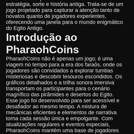
estratégia, sorte e história antiga. Trata-se de um
jogo projetado para capturar a atenção tanto de
novatos quanto de jogadores experientes,
oferecendo uma janela para o mundo enigmático
do Egito Antigo.
Introdução ao
PharaohCoins
PharaohCoins não é apenas um jogo; é uma
viagem no tempo para a era dos faraós, onde os
jogadores são convidados a explorar tumbas
misteriosas e descobrir tesouros escondidos. Os
gráficos detalhados e a trilha sonora imersiva
transportam os participantes para o cenário
magnífico das pirâmides e desertos do Egito.
Esse jogo foi desenvolvido para ser acessível e
desafiador ao mesmo tempo. A mistura de
mecânicas eficientes e elementos de narrativa
torna cada sessão única e empolgante. Com
atualizações regulares e eventos especiais,
PharaohCoins mantém uma base de jogadores