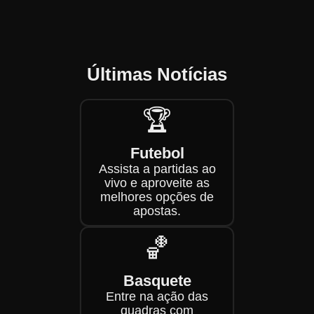
Últimas Notícias
🏆
Futebol
Assista a partidas ao
vivo e aproveite as
melhores opções de
apostas.
🏀
Basquete
Entre na ação das
quadras com