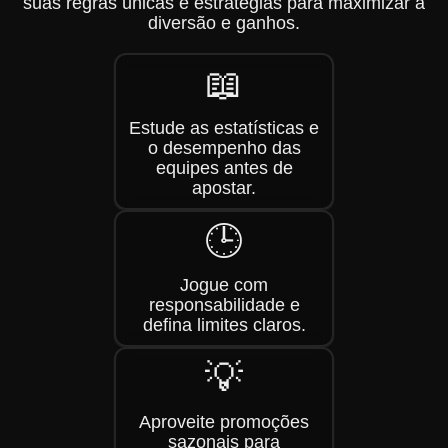
suas regras únicas e estratégias para maximizar a
diversão e ganhos.
📖
Estude as estatísticas e
o desempenho das
equipes antes de
apostar.
🕒
Jogue com
responsabilidade e
defina limites claros.
💡
Aproveite promoções
sazonais para