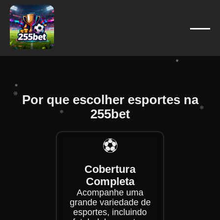
❄
❄
❄
❄
❄
❄
❄
Por que escolher esportes na
❄
255bet
❄
⚽
❄
❄
❄
Cobertura
Completa
Acompanhe uma
grande variedade de
esportes, incluindo