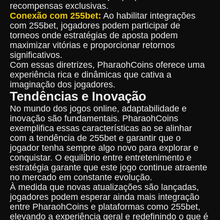
recompensas exclusivas.
Conexão com 255bet:
Ao habilitar integrações
com 255bet, jogadores podem participar de
torneos onde estratégias de aposta podem
maximizar vitórias e proporcionar retornos
significativos.
Com essas diretrizes, PharaohCoins oferece uma
experiência rica e dinâmicas que cativa a
imaginação dos jogadores.
Tendências e Inovação
No mundo dos jogos online, adaptabilidade e
inovação são fundamentais. PharaohCoins
exemplifica essas características ao se alinhar
com a tendência de 255bet e garantir que o
jogador tenha sempre algo novo para explorar e
conquistar. O equilíbrio entre entretenimento e
estratégia garante que este jogo continue atraente
no mercado em constante evolução.
À medida que novas atualizações são lançadas,
jogadores podem esperar ainda mais integração
entre PharaohCoins e plataformas como 255bet,
elevando a experiência geral e redefinindo o que é