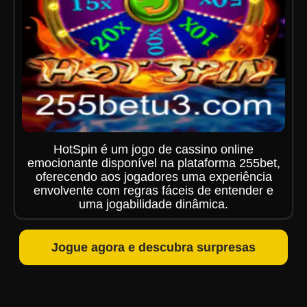
HotSpin é um jogo de cassino online
emocionante disponível na plataforma 255bet,
oferecendo aos jogadores uma experiência
envolvente com regras fáceis de entender e
uma jogabilidade dinâmica.
Jogue agora e descubra surpresas