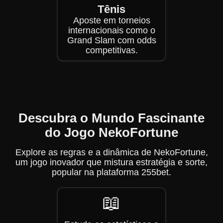
Tênis
Aposte em torneios
internacionais como o
Grand Slam com odds
competitivas.
Descubra o Mundo Fascinante
do Jogo NekoFortune
Explore as regras e a dinâmica de NekoFortune,
um jogo inovador que mistura estratégia e sorte,
popular na plataforma 255bet.
📖