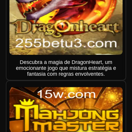
Descubra a magia de DragonHeart, um
emocionante jogo que mistura estratégia e
fantasia com regras envolventes.