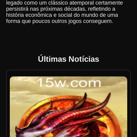
legado como um clássico atemporal certamente
persistirá nas próximas décadas, refletindo a
história econômica e social do mundo de uma
forma que poucos outros jogos conseguem.
Últimas Notícias