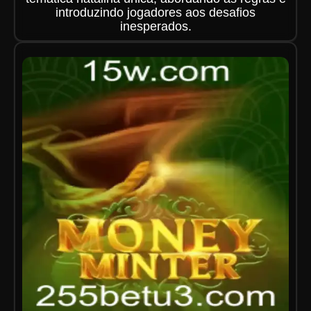
introduzindo jogadores aos desafios
inesperados.