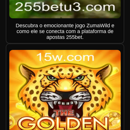
Descubra o emocionante jogo ZumaWild e
como ele se conecta com a plataforma de
apostas 255bet.