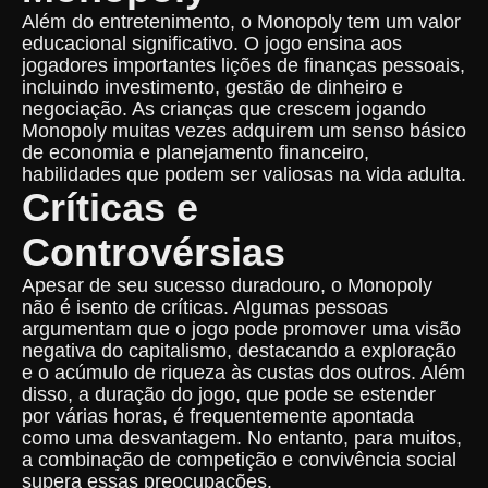
Além do entretenimento, o Monopoly tem um valor
educacional significativo. O jogo ensina aos
jogadores importantes lições de finanças pessoais,
incluindo investimento, gestão de dinheiro e
negociação. As crianças que crescem jogando
Monopoly muitas vezes adquirem um senso básico
de economia e planejamento financeiro,
habilidades que podem ser valiosas na vida adulta.
Críticas e
Controvérsias
Apesar de seu sucesso duradouro, o Monopoly
não é isento de críticas. Algumas pessoas
argumentam que o jogo pode promover uma visão
negativa do capitalismo, destacando a exploração
e o acúmulo de riqueza às custas dos outros. Além
disso, a duração do jogo, que pode se estender
por várias horas, é frequentemente apontada
como uma desvantagem. No entanto, para muitos,
a combinação de competição e convivência social
supera essas preocupações.