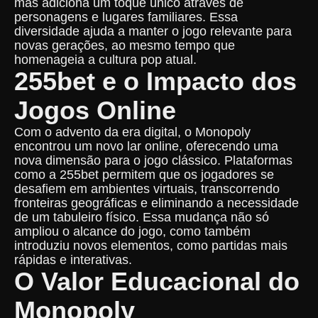
mas adiciona um toque único através de
personagens e lugares familiares. Essa
diversidade ajuda a manter o jogo relevante para
novas gerações, ao mesmo tempo que
homenageia a cultura pop atual.
255bet e o Impacto dos
Jogos Online
Com o advento da era digital, o Monopoly
encontrou um novo lar online, oferecendo uma
nova dimensão para o jogo clássico. Plataformas
como a 255bet permitem que os jogadores se
desafiem em ambientes virtuais, transcorrendo
fronteiras geográficas e eliminando a necessidade
de um tabuleiro físico. Essa mudança não só
ampliou o alcance do jogo, como também
introduziu novos elementos, como partidas mais
rápidas e interativas.
O Valor Educacional do
Monopoly