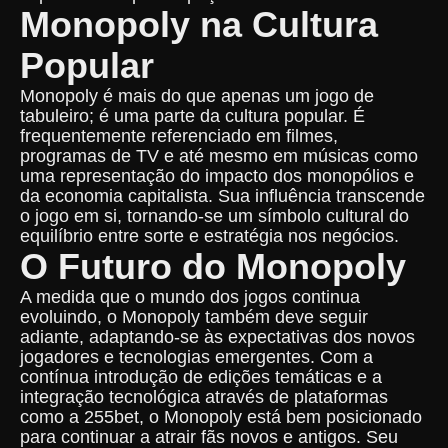
Monopoly na Cultura
Popular
Monopoly é mais do que apenas um jogo de
tabuleiro; é uma parte da cultura popular. É
frequentemente referenciado em filmes,
programas de TV e até mesmo em músicas como
uma representação do impacto dos monopólios e
da economia capitalista. Sua influência transcende
o jogo em si, tornando-se um símbolo cultural do
equilíbrio entre sorte e estratégia nos negócios.
O Futuro do Monopoly
A medida que o mundo dos jogos continua
evoluindo, o Monopoly também deve seguir
adiante, adaptando-se às expectativas dos novos
jogadores e tecnologias emergentes. Com a
contínua introdução de edições temáticas e a
integração tecnológica através de plataformas
como a 255bet, o Monopoly está bem posicionado
para continuar a atrair fãs novos e antigos. Seu