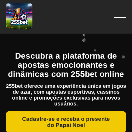
❄
❄
❄
❄
❄
❄
❄
❄
Descubra a plataforma de
❄
apostas emocionantes e
❄
dinâmicas com 255bet online
❄
255bet oferece uma experiência única em jogos
de azar, com apostas esportivas, cassinos
online e promoções exclusivas para novos
usuários.
Cadastre-se e receba o presente
do Papai Noel