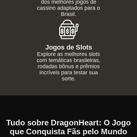
dos melhores jogos de
cassino adaptados para o
Brasil.
Jogos de Slots
Explore as melhores slots
com temáticas brasileiras,
rodadas bônus e prêmios
incríveis para testar sua
sorte.
Tudo sobre DragonHeart: O Jogo
que Conquista Fãs pelo Mundo