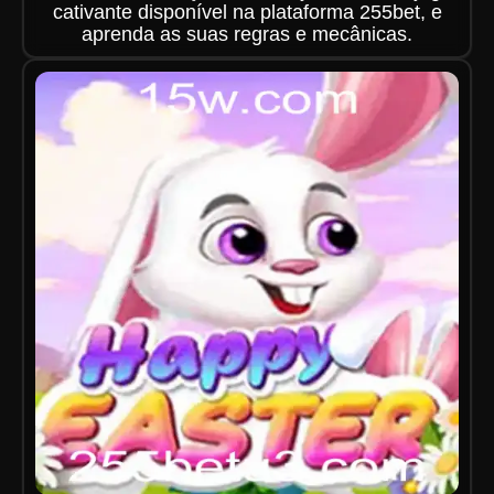
cativante disponível na plataforma 255bet, e
aprenda as suas regras e mecânicas.