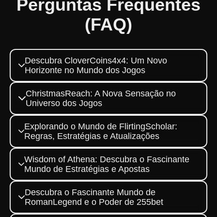
Perguntas Frequentes
(FAQ)
Descubra CloverCoins4x4: Um Novo
Horizonte no Mundo dos Jogos
Explore CloverCoins4x4, um jogo
ChristmasReach: A Nova Sensação no
inovador que combina estratégia e
Universo dos Jogos
sorte, introduzido em meio ao cenário
dinâmico dos jogos digitais.
Explore ChristmasReach, um jogo
Explorando o Mundo de FlirtingScholar:
inovador que combina diversão
Regras, Estratégias e Atualizações
temática natalina com mecânicas
emocionantes, destacando a
Um mergulho profundo no jogo
Wisdom of Athena: Descubra o Fascinante
experiência única oferecida pelo
FlirtingScholar, abordando suas regras,
Mundo de Estratégias e Apostas
255bet.
introdução e as mais recentes
atualizações.
Explore o universo intrigante de
Descubra o Fascinante Mundo de
WisdomofAthena, onde a estratégia e
RomanLegend e o Poder de 255bet
as apostas inteligentes se encontram.