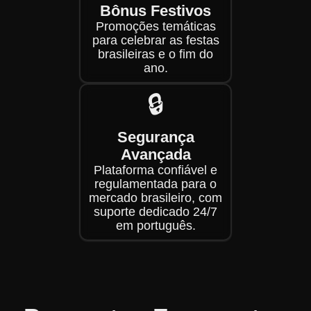
Bônus Festivos
Promoções temáticas
para celebrar as festas
brasileiras e o fim do
ano.
🔒
Segurança
Avançada
Plataforma confiável e
regulamentada para o
mercado brasileiro, com
suporte dedicado 24/7
em português.