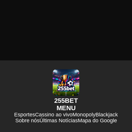
255BET
MENU
Esportes
Cassino ao vivo
Monopoly
Blackjack
Sobre nós
Últimas Notícias
Mapa do Google