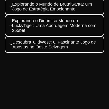
Explore o jogo RomanLegend com
Explorando o Mundo de BrutalSanta: Um
uma introdução detalhada, descrição
Jogo de Estratégia Emocionante
envolvente e regras precisas, tudo
otimizado para os entusiastas de
Mergulhe no universo de BrutalSanta,
Explorando o Dinâmico Mundo do
apostas e jogos de estratégia.
um jogo que combina ação e estratégia
LuckyTiger: Uma Abordagem Moderna com
com uma temática natalina única,
255bet
abordando as regras e introduzindo
jogadores aos desafios inesperados.
Descubra o emocionante universo de
Descubra 'OldWest': O Fascinante Jogo de
LuckyTiger, um jogo inovador de
Apostas no Oeste Selvagem
apostas online com a plataforma
255bet, suas regras, introdução e
Explore o emocionante mundo de
contextualização atual.
'OldWest', um jogo envolvente que
combina estratégia e a adrenalina das
apostas, transportando os jogadores
para o autêntico cenário do Velho
Oeste.