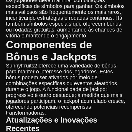
Os jogadores devem alinhar combinações
específicas de símbolos para ganhar. Os símbolos
mais valiosos são frequentemente os mais raros,
incentivando estratégias e rodadas contínuas. Há
também símbolos especiais que oferecem bônus
ou rodadas gratuitas, aumentando às chances de
vitória e mantendo o engajamento.
Componentes de
Bônus e Jackpots
SunnyFruits2 oferece uma variedade de bônus
para manter o interesse dos jogadores. Estes
bônus podem ser ativados por meio de
combinações específicas ou eventos aleatórios
durante o jogo. A funcionalidade de jackpot
progressivo é outro destaque; à medida que mais
jogadores participam, o jackpot acumulado cresce,
oferecendo potenciais recompensas
transformadoras.
Atualizações e Inovações
Recentes