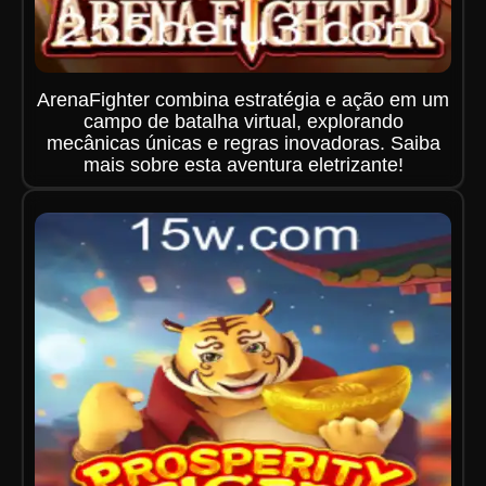
ArenaFighter combina estratégia e ação em um
campo de batalha virtual, explorando
mecânicas únicas e regras inovadoras. Saiba
mais sobre esta aventura eletrizante!