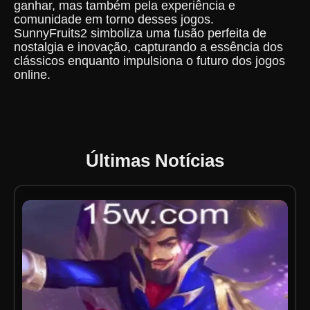
ganhar, mas também pela experiência e
comunidade em torno desses jogos.
SunnyFruits2 simboliza uma fusão perfeita de
nostalgia e inovação, capturando a essência dos
clássicos enquanto impulsiona o futuro dos jogos
online.
Últimas Notícias