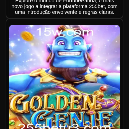
Explore o mundo de FortunePanda, o mais
novo jogo a integrar a plataforma 255bet, com
uma introdução envolvente e regras claras.