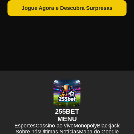
Jogue Agora e Descubra Surpresas
255BET
MENU
Esportes
Cassino ao vivo
Monopoly
Blackjack
Sobre nós
Últimas Notícias
Mapa do Google