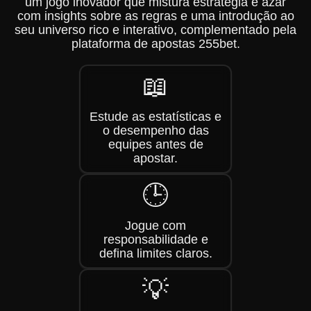
um jogo inovador que mistura estratégia e azar
com insights sobre as regras e uma introdução ao
seu universo rico e interativo, complementado pela
plataforma de apostas 255bet.
📖
Estude as estatísticas e
o desempenho das
equipes antes de
apostar.
🕒
Jogue com
responsabilidade e
defina limites claros.
💡