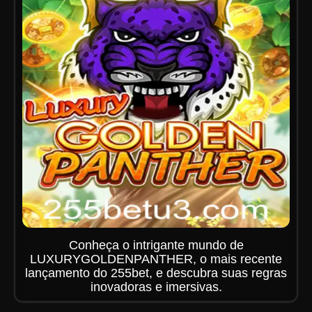
Conheça o intrigante mundo de
LUXURYGOLDENPANTHER, o mais recente
lançamento do 255bet, e descubra suas regras
inovadoras e imersivas.