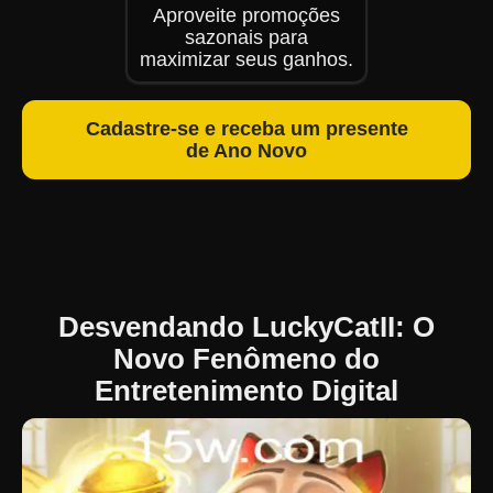
Aproveite promoções
sazonais para
maximizar seus ganhos.
Cadastre-se e receba um presente
de Ano Novo
Desvendando LuckyCatII: O
Novo Fenômeno do
Entretenimento Digital