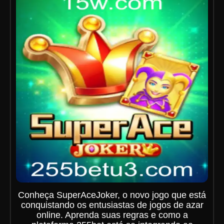
Conheça SuperAceJoker, o novo jogo que está
conquistando os entusiastas de jogos de azar
online. Aprenda suas regras e como a