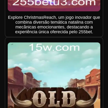
Explore ChristmasReach, um jogo inovador que
combina diversão temática natalina com
mecânicas emocionantes, destacando a
experiência única oferecida pelo 255bet.