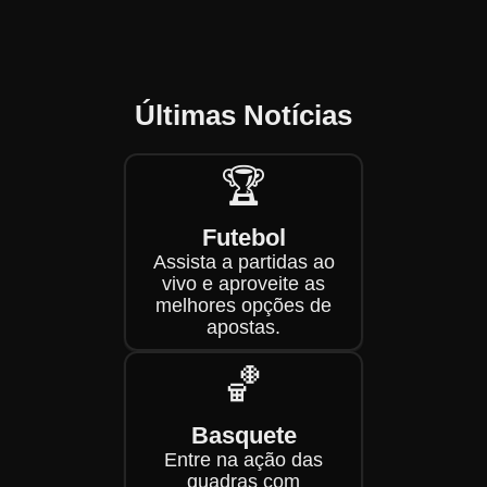
Últimas Notícias
🏆
Futebol
Assista a partidas ao
vivo e aproveite as
melhores opções de
apostas.
🏀
Basquete
Entre na ação das
quadras com