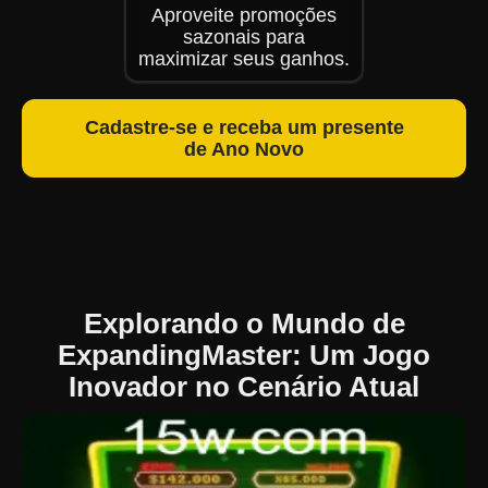
Aproveite promoções
sazonais para
maximizar seus ganhos.
Cadastre-se e receba um presente
de Ano Novo
Explorando o Mundo de
ExpandingMaster: Um Jogo
Inovador no Cenário Atual