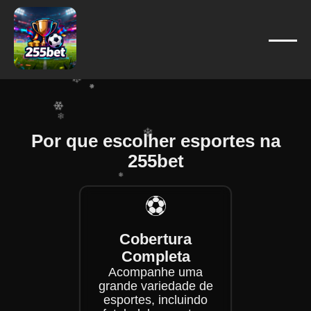
❄
❄
❄
❄
❄
❄
❄
Por que escolher esportes na
❄
255bet
❄
❄
❄
⚽
Cobertura
❄
Completa
Acompanhe uma
grande variedade de
esportes, incluindo