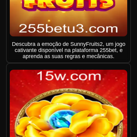
Descubra a emoção de SunnyFruits2, um jogo
cativante disponível na plataforma 255bet, e
aprenda as suas regras e mecânicas.