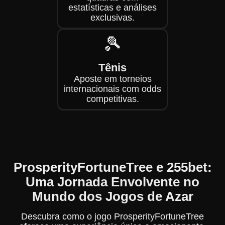
estatísticas e análises
exclusivas.
🎾
Tênis
Aposte em torneios
internacionais com odds
competitivas.
ProsperityFortuneTree e 255bet:
Uma Jornada Envolvente no
Mundo dos Jogos de Azar
Descubra como o jogo ProsperityFortuneTree