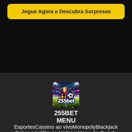
Jogue Agora e Descubra Surpresas
255BET
MENU
Esportes
Cassino ao vivo
Monopoly
Blackjack