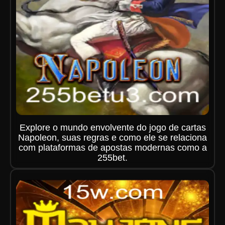
Explore o mundo envolvente do jogo de cartas
Napoleon, suas regras e como ele se relaciona
com plataformas de apostas modernas como a
255bet.