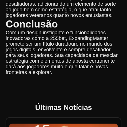
desafiadoras, adicionando um elemento de sorte
ao jogo bem como estratégia, o que atrai tanto
jogadores veteranos quanto novos entusiastas.
Conclusão
Com um design instigante e funcionalidades
inovadoras como a 255bet, ExpandingMaster
promete ser um título duradouro no mundo dos
jogos digitais, envolvente e sempre desafiador
para seus jogadores. Sua capacidade de mesclar
estratégia com elementos de aposta certamente
dará aos jogadores muito o que falar e novas
fronteiras a explorar.
Últimas Notícias