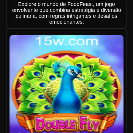
Explore o mundo de FoodFeast, um jogo
envolvente que combina estratégia e diversão
culinária, com regras intrigantes e desafios
emocionantes.