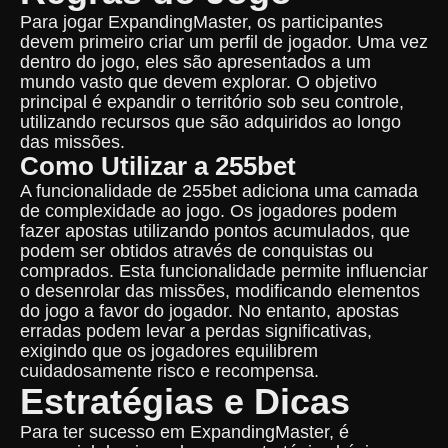
Para jogar ExpandingMaster, os participantes
devem primeiro criar um perfil de jogador. Uma vez
dentro do jogo, eles são apresentados a um
mundo vasto que devem explorar. O objetivo
principal é expandir o território sob seu controle,
utilizando recursos que são adquiridos ao longo
das missões.
Como Utilizar a 255bet
A funcionalidade de 255bet adiciona uma camada
de complexidade ao jogo. Os jogadores podem
fazer apostas utilizando pontos acumulados, que
podem ser obtidos através de conquistas ou
comprados. Esta funcionalidade permite influenciar
o desenrolar das missões, modificando elementos
do jogo a favor do jogador. No entanto, apostas
erradas podem levar a perdas significativas,
exigindo que os jogadores equilibrem
cuidadosamente risco e recompensa.
Estratégias e Dicas
Para ter sucesso em ExpandingMaster, é