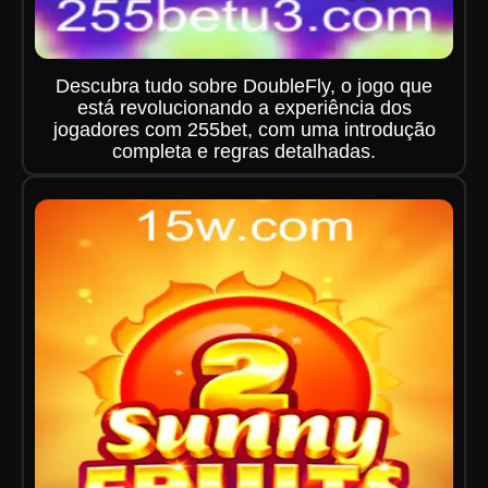
Descubra tudo sobre DoubleFly, o jogo que
está revolucionando a experiência dos
jogadores com 255bet, com uma introdução
completa e regras detalhadas.