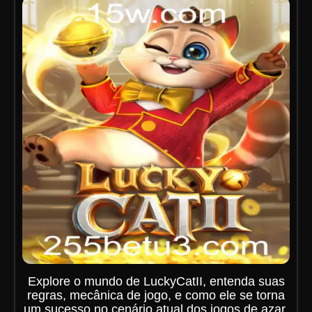
Explore o mundo de LuckyCatII, entenda suas
regras, mecânica de jogo, e como ele se torna
um sucesso no cenário atual dos jogos de azar.