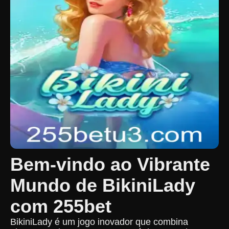
Bem-vindo ao Vibrante
Mundo de BikiniLady
com 255bet
BikiniLady é um jogo inovador que combina