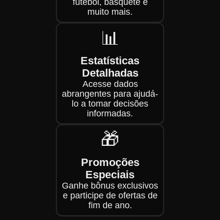
futebol, basquete e
muito mais.
📊
Estatísticas
Detalhadas
Acesse dados
abrangentes para ajudá-
lo a tomar decisões
informadas.
🎁
Promoções
Especiais
Ganhe bônus exclusivos
e participe de ofertas de
fim de ano.