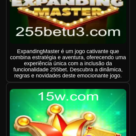
ExpandingMaster é um jogo cativante que
combina estratégia e aventura, oferecendo uma
experiência única com a inclusão da
funcionalidade 255bet. Descubra a dinâmica,
regras e novidades deste emocionante jogo.