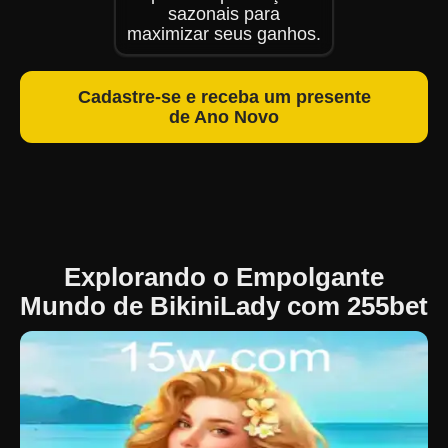
sazonais para
maximizar seus ganhos.
Cadastre-se e receba um presente
de Ano Novo
Explorando o Empolgante
Mundo de BikiniLady com 255bet