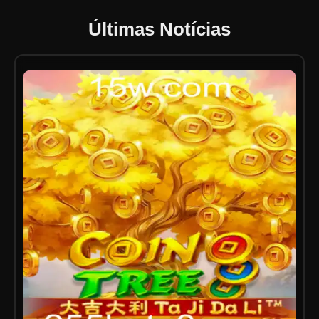
Últimas Notícias