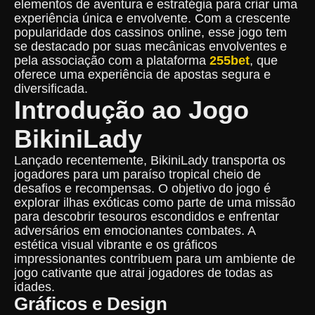
elementos de aventura e estratégia para criar uma
experiência única e envolvente. Com a crescente
popularidade dos cassinos online, esse jogo tem
se destacado por suas mecânicas envolventes e
pela associação com a plataforma
255bet
, que
oferece uma experiência de apostas segura e
diversificada.
Introdução ao Jogo
BikiniLady
Lançado recentemente, BikiniLady transporta os
jogadores para um paraíso tropical cheio de
desafios e recompensas. O objetivo do jogo é
explorar ilhas exóticas como parte de uma missão
para descobrir tesouros escondidos e enfrentar
adversários em emocionantes combates. A
estética visual vibrante e os gráficos
impressionantes contribuem para um ambiente de
jogo cativante que atrai jogadores de todas as
idades.
Gráficos e Design