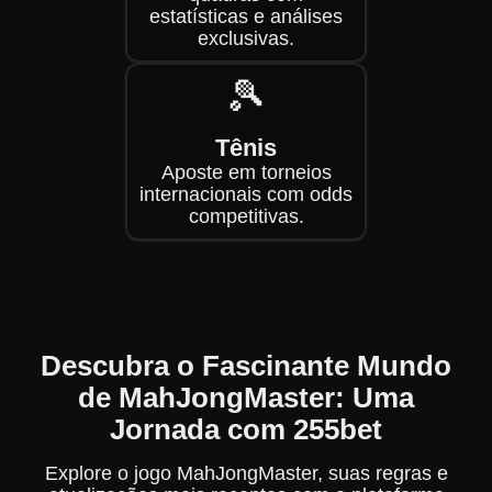
estatísticas e análises
exclusivas.
🎾
Tênis
Aposte em torneios
internacionais com odds
competitivas.
Descubra o Fascinante Mundo
de MahJongMaster: Uma
Jornada com 255bet
Explore o jogo MahJongMaster, suas regras e