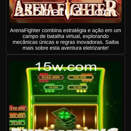
ArenaFighter combina estratégia e ação em um
campo de batalha virtual, explorando
mecânicas únicas e regras inovadoras. Saiba
mais sobre esta aventura eletrizante!