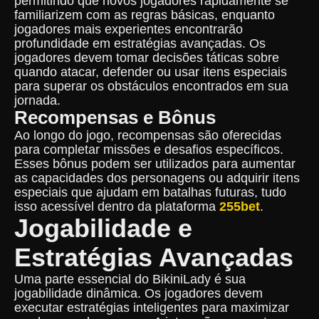
permitindo que novos jogadores rapidamente se
familiarizem com as regras básicas, enquanto
jogadores mais experientes encontrarão
profundidade em estratégias avançadas. Os
jogadores devem tomar decisões táticas sobre
quando atacar, defender ou usar itens especiais
para superar os obstáculos encontrados em sua
jornada.
Recompensas e Bônus
Ao longo do jogo, recompensas são oferecidas
para completar missões e desafios específicos.
Esses bônus podem ser utilizados para aumentar
as capacidades dos personagens ou adquirir itens
especiais que ajudam em batalhas futuras, tudo
isso acessível dentro da plataforma
255bet
.
Jogabilidade e
Estratégias Avançadas
Uma parte essencial do BikiniLady é sua
jogabilidade dinâmica. Os jogadores devem
executar estratégias inteligentes para maximizar